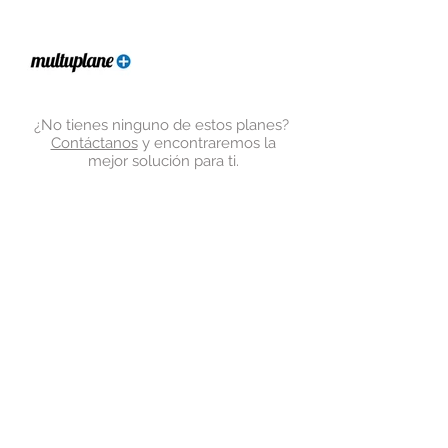
¿No tienes ninguno de estos planes?
Contáctanos
y encontraremos la
mejor solución para ti.
Aviso de Privacidad
© 2024 Leyendas Unidas
INFORMES AL:
477 464 4952
​ |
477 133 5559
477 276 5576
|
​
899 525 7725
477 815 0400