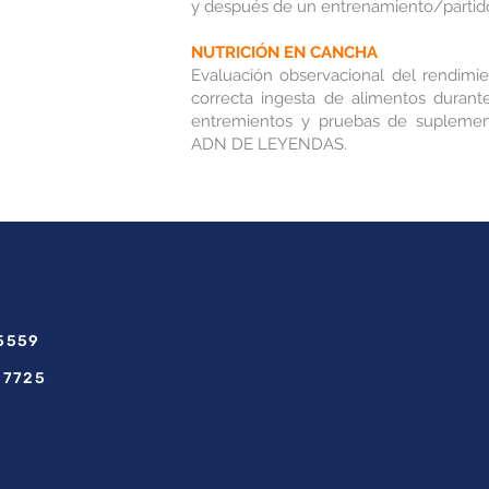
y después de un entrenamiento/partid
NUTRICIÓN EN CANCHA
Evaluación observacional del rendimi
correcta ingesta de alimentos durant
entremientos y pruebas de suplemen
ADN DE LEYENDAS.
 5559
 7725