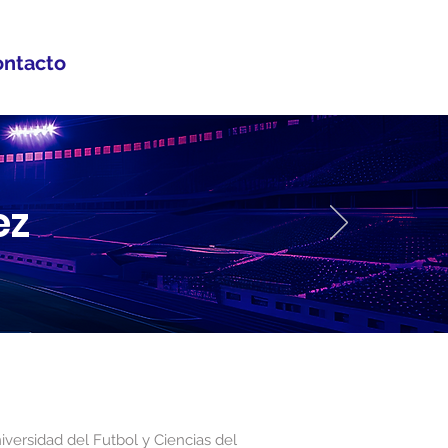
ntacto
ez
iversidad del Futbol y Ciencias del