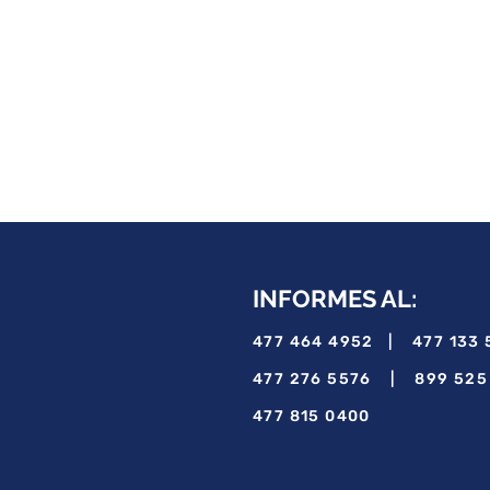
INFORMES AL:
477 464 4952
​ |
477 133
477 276 5576 |
​
899 525
477 815 0400